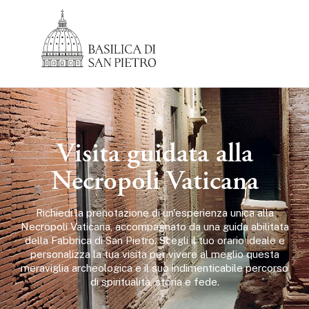
Visita guidata alla
Necropoli Vaticana
Richiedi la prenotazione di un'esperienza unica alla
Necropoli Vaticana, accompagnato da una guida abilitata
della Fabbrica di San Pietro. Scegli il tuo orario ideale e
personalizza la tua visita per vivere al meglio questa
meraviglia archeologica e il suo indimenticabile percorso
di spiritualità, storia e fede.